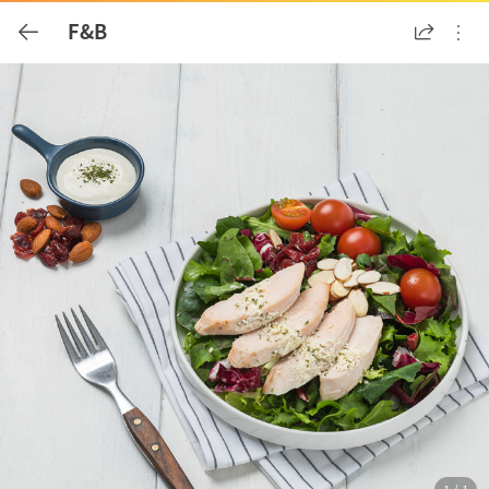
공유
F&B
(Esc)