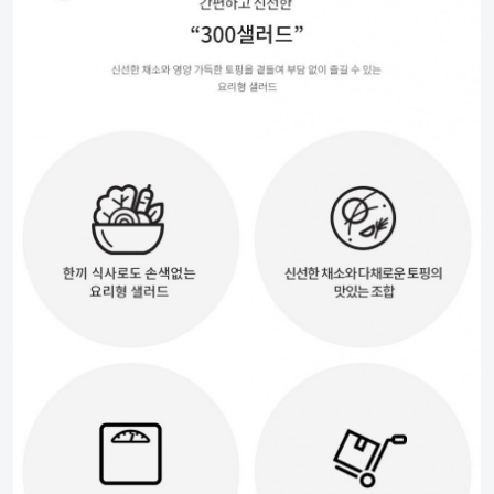
월렌탈료
업투가
약정기간