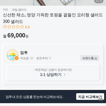
1
/
1
F&B
과일·샐러드
신선한 채소, 영양 가득한 토핑을 곁들인 요리형 샐러드
300 샐러드
0.0
69,000
월
원
업투
작성글: 10
받은추천: 0
브랜드홈
(즉문즉답) 상품이 궁금하다면
1:1 상담하기
업투내 모든 상품를 한눈에 비교해보세요.
지금 비교해보기
1
/
2