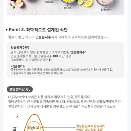
제휴회원
일반회원
게시물 공유
간편 로그인
카카오
네이버
구글
또는
카카오톡
페이스북
네이버
아이디·비밀번호 찾기
로그인유지
URL 복사
게
시
3초만에 회원가입!
물
카카오
네이버
구글
공
이메일로 회원가입
유